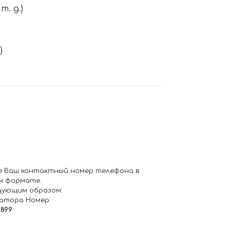
. д.)
)
е Ваш контактный номер телефона в
м формате.
дующим образом:
ратора Номер
6899