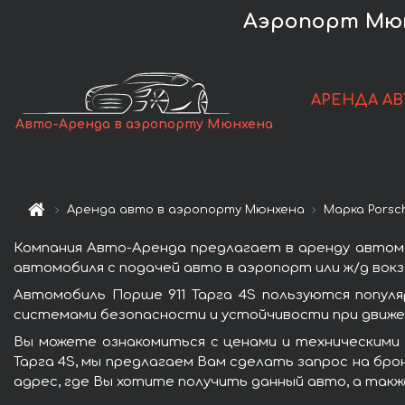
Аэропорт Мюнх
АРЕНДА АВ
Авто-Аренда в аэропорту Мюнхена
Аренда авто в аэропорту Мюнхена
Марка Porsc
Компания Авто-Аренда предлагает в аренду автомо
автомобиля с подачей авто в аэропорт или ж/д вокз
Автомобиль Порше 911 Тарга 4S пользуются попул
системами безопасности и устойчивости при движен
Вы можете ознакомиться с ценами и техническими 
Тарга 4S, мы предлагаем Вам сделать запрос на бро
адрес, где Вы хотите получить данный авто, а такж