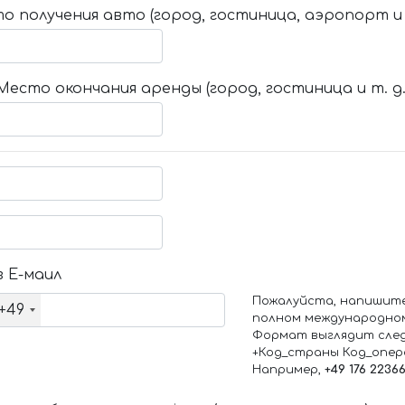
о получения авто (город, гостиница, аэропорт и т
Место окончания аренды (город, гостиница и т. д.
 Е-маил
Пожалуйста, напишит
+49
полном международно
Формат выглядит сле
+Код_страны Код_опе
Например,
+49 176 2236