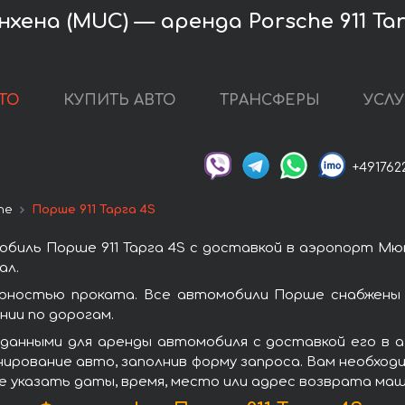
ена (MUC) — аренда Porsche 911 Tar
ТО
КУПИТЬ АВТО
ТРАНСФЕРЫ
УСЛУ
+491762
he
Порше 911 Тарга 4S
биль Порше 911 Тарга 4S с доставкой в аэропорт Мю
ал.
ярностью проката. Все автомобили Порше снабжены
ии по дорогам.
данными для аренды автомобиля с доставкой его в 
нирование авто, заполнив форму запроса. Вам необход
е указать даты, время, место или адрес возврата маш