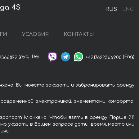
ga 4S
RUS
ENG
ГИ
УСЛОВИЯ
КОНТАКТЫ
(рус,
De)
(Eng)
2366899
+4917622366900
нхена. Вы можете заказать и забронировать аренду
 современной электроникой, элементами комфорта,
аэропорт Мюнхена. Чтобы взять в аренду Порше 911
имо указать в Вашем запросе даты, время, место или
ины.