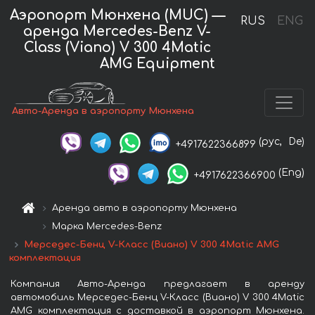
Аэропорт Мюнхена (MUC) —
RUS
ENG
аренда Mercedes-Benz V-
Class (Viano) V 300 4Matic
AMG Equipment
Авто-Аренда в аэропорту Мюнхена
(рус,
De)
+4917622366899
(Eng)
+4917622366900
Аренда авто в аэропорту Мюнхена
Марка Mercedes-Benz
Мерседес-Бенц V-Класс (Виано) V 300 4Matic AMG
комплектация
Компания Авто-Аренда предлагает в аренду
автомобиль Мерседес-Бенц V-Класс (Виано) V 300 4Matic
AMG комплектация с доставкой в аэропорт Мюнхена.