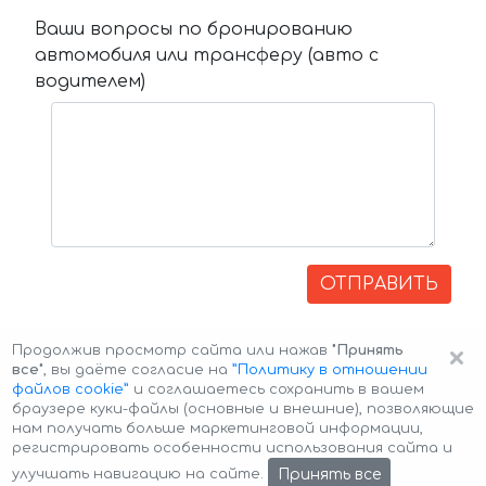
Ваши вопросы по бронированию
автомобиля или трансферу (авто с
водителем)
ОТПРАВИТЬ
×
Продолжив просмотр сайта или нажав
"Принять
все"
, вы даёте согласие на
”Политику в отношении
файлов cookie”
и соглашаетесь сохранить в вашем
браузере куки-файлы (основные и внешние), позволяющие
нам получать больше маркетинговой информации,
регистрировать особенности использования сайта и
Авторские права © 2026 Авто-Аренда
Cookie Policy
Принять все
улучшать навигацию на сайте.