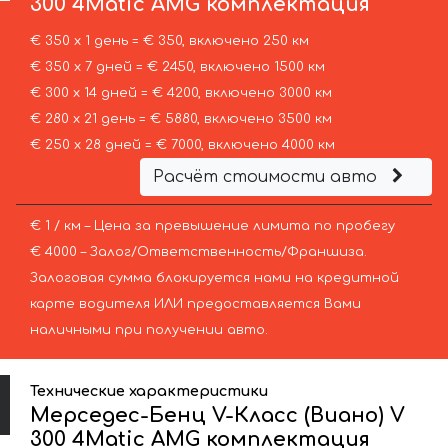
300 4Matic AMG комплектация
€ 350 х 1 день = € 350, включено 250 км
€ 350 х 7 дней = € 2450, включено 1500 км
€ 300 х 14 дней = € 4200, включено 3000 км
€ 280 х 21 день = € 5880, включено 3500 км
€ 250 х 28 дней = € 7000, включено 4000 км
Расчёт стоимости авто
€ 1 / км – Цена за превышение лимита по пробегу
€ 4000 – Залог/Ответственность/Франшиза.
Залоговая сумма блокируется нами на кредитной
карте водителя ИЛИ предоставляется Вами
наличными при получении авто.
Технические характеристики
Мерседес-Бенц V-Класс (Виано) V
300 4Matic AMG комплектация