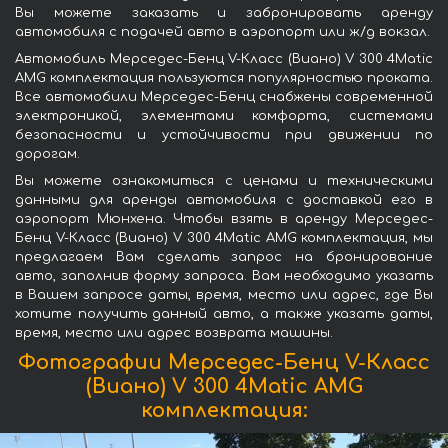
Вы можете заказать и забронировать аренду
автомобиля с подачей авто в аэропорт или ж/д вокзал.
Автомобиль Мерседес-Бенц V-Класс (Виано) V 300 4Matic
AMG комплектация пользуются популярностью проката.
Все автомобили Мерседес-Бенц снабжены современной
электроникой, элементами комфорта, системами
безопасности и устойчивости при движении по
дорогам.
Вы можете ознакомиться с ценами и техническими
данными для аренды автомобиля с доставкой его в
аэропорт Мюнхена. Чтобы взять в аренду Мерседес-
Бенц V-Класс (Виано) V 300 4Matic AMG комплектация, мы
предлагаем Вам сделать запрос на бронирование
авто, заполнив форму запроса. Вам необходимо указать
в Вашем запросе даты, время, место или адрес, где Вы
хотите получить данный авто, а также указать даты,
время, место или адрес возврата машины.
Фотографии Мерседес-Бенц V-Класс
(Виано) V 300 4Matic AMG
комплектация: