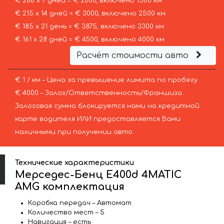
€ 286 х 7 дней = € 2000, включено 1500 км
€ 215 х 14 дней = € 3000, включено 2500 км
€ 185 х 21 день = € 3875, включено 3300 км
€ 161 х 28 дней = € 4500, включено 4000 км
Расчёт стоимости авто
€ 1 / км – Цена за превышение лимита по пробегу
€ 4000 – Залог/Ответственность/Франшиза.
Залоговая сумма блокируется нами на кредитной
карте водителя ИЛИ предоставляется Вами
наличными при получении авто.
Технические характеристики
Мерседес-Бенц E400d 4MATIC
AMG комплектация
Коробка передач – Автомат
Количество мест – 5
Навигация – есть