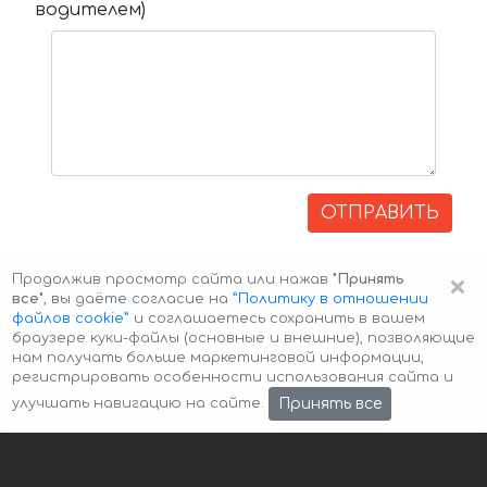
водителем)
ОТПРАВИТЬ
×
Продолжив просмотр сайта или нажав
"Принять
все"
, вы даёте согласие на
”Политику в отношении
файлов cookie”
и соглашаетесь сохранить в вашем
браузере куки-файлы (основные и внешние), позволяющие
нам получать больше маркетинговой информации,
регистрировать особенности использования сайта и
Авторские права © 2026 Авто-Аренда
Cookie Policy
Принять все
улучшать навигацию на сайте.
Политика конфиденциальности