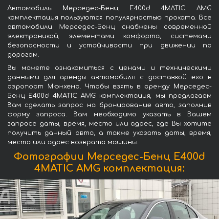
Автомобиль Мерседес-Бенц E400d 4MATIC AMG
комплектация пользуются популярностью проката. Все
автомобили Мерседес-Бенц снабжены современной
электроникой, элементами комфорта, системами
безопасности и устойчивости при движении по
дорогам.
Вы можете ознакомиться с ценами и техническими
данными для аренды автомобиля с доставкой его в
аэропорт Мюнхена. Чтобы взять в аренду Мерседес-
Бенц E400d 4MATIC AMG комплектация, мы предлагаем
Вам сделать запрос на бронирование авто, заполнив
форму запроса. Вам необходимо указать в Вашем
запросе даты, время, место или адрес, где Вы хотите
получить данный авто, а также указать даты, время,
место или адрес возврата машины.
Фотографии Мерседес-Бенц E400d
4MATIC AMG комплектация: