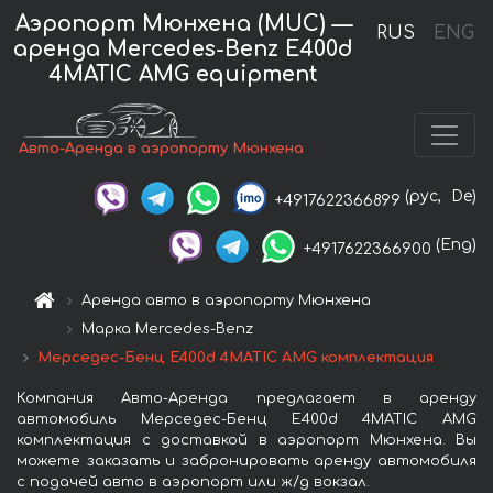
Аэропорт Мюнхена (MUC) —
RUS
ENG
аренда Mercedes-Benz E400d
4MATIC AMG equipment
Авто-Аренда в аэропорту Мюнхена
(рус,
De)
+4917622366899
(Eng)
+4917622366900
Аренда авто в аэропорту Мюнхена
Марка Mercedes-Benz
Мерседес-Бенц E400d 4MATIC AMG комплектация
Компания Авто-Аренда предлагает в аренду
автомобиль Мерседес-Бенц E400d 4MATIC AMG
комплектация с доставкой в аэропорт Мюнхена. Вы
можете заказать и забронировать аренду автомобиля
с подачей авто в аэропорт или ж/д вокзал.