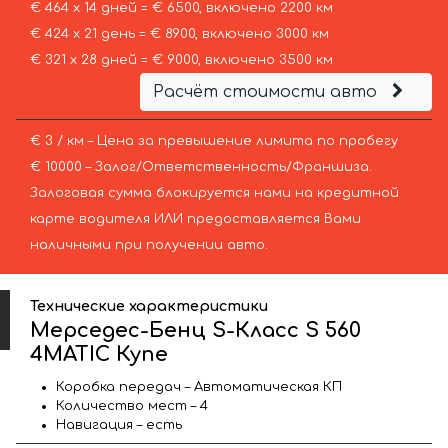
€ 464 х 14 дней = € 6500, включено 2200 км
€ 424 х 21 день = € 8900, включено 3000 км
€ 321 х 28 дней = € 9000, включено 3500 км
Расчёт стоимости авто
€ 3 / км – Цена за превышение лимита по пробегу
€ 10000 – Залог/Ответственность/Франшиза.
Залоговая сумма блокируется нами на кредитной
карте водителя ИЛИ предоставляется Вами
наличными при получении авто.
Технические характеристики
Мерседес-Бенц S-Класс S 560
4MATIC Купе
Коробка передач – Автоматическая КП
Количество мест – 4
Навигация – есть