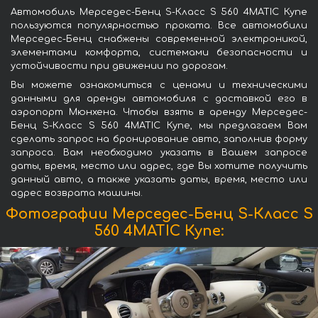
Автомобиль Мерседес-Бенц S-Класс S 560 4MATIC Купе
пользуются популярностью проката. Все автомобили
Мерседес-Бенц снабжены современной электроникой,
элементами комфорта, системами безопасности и
устойчивости при движении по дорогам.
Вы можете ознакомиться с ценами и техническими
данными для аренды автомобиля с доставкой его в
аэропорт Мюнхена. Чтобы взять в аренду Мерседес-
Бенц S-Класс S 560 4MATIC Купе, мы предлагаем Вам
сделать запрос на бронирование авто, заполнив форму
запроса. Вам необходимо указать в Вашем запросе
даты, время, место или адрес, где Вы хотите получить
данный авто, а также указать даты, время, место или
адрес возврата машины.
Фотографии Мерседес-Бенц S-Класс S
560 4MATIC Купе: