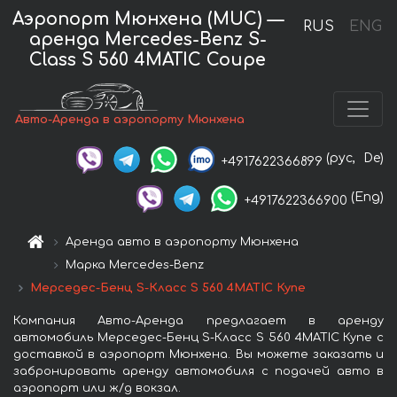
Аэропорт Мюнхена (MUC) —
RUS
ENG
аренда Mercedes-Benz S-
Class S 560 4MATIC Coupe
Авто-Аренда в аэропорту Мюнхена
(рус,
De)
+4917622366899
(Eng)
+4917622366900
Аренда авто в аэропорту Мюнхена
Марка Mercedes-Benz
Мерседес-Бенц S-Класс S 560 4MATIC Купе
Компания Авто-Аренда предлагает в аренду
автомобиль Мерседес-Бенц S-Класс S 560 4MATIC Купе с
доставкой в аэропорт Мюнхена. Вы можете заказать и
забронировать аренду автомобиля с подачей авто в
аэропорт или ж/д вокзал.