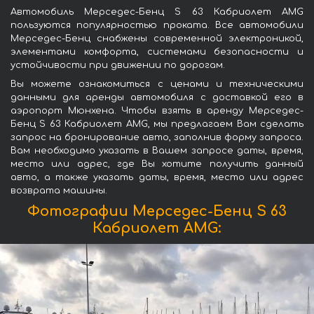
Автомобиль Мерседес-Бенц S 63 Кабриолет AMG
пользуются популярностью проката. Все автомобили
Мерседес-Бенц снабжены современной электроникой,
элементами комфорта, системами безопасности и
устойчивости при движении по дорогам.
Вы можете ознакомиться с ценами и техническими
данными для аренды автомобиля с доставкой его в
аэропорт Мюнхена. Чтобы взять в аренду Мерседес-
Бенц S 63 Кабриолет AMG, мы предлагаем Вам сделать
запрос на бронирование авто, заполнив форму запроса.
Вам необходимо указать в Вашем запросе даты, время,
место или адрес, где Вы хотите получить данный
авто, а также указать даты, время, место или адрес
возврата машины.
Фотографии Мерседес-Бенц S 63
Кабриолет AMG: