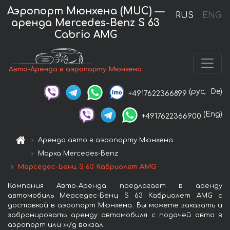
Аэропорт Мюнхена (MUC) —
RUS
ENG
аренда Mercedes-Benz S 63
Cabrio AMG
Авто-Аренда в аэропорту Мюнхена
(рус,
De)
+4917622366899
(Eng)
+4917622366900
Аренда авто в аэропорту Мюнхена
Марка Mercedes-Benz
Мерседес-Бенц S 63 Кабриолет AMG
Компания Авто-Аренда предлагает в аренду
автомобиль Мерседес-Бенц S 63 Кабриолет AMG с
доставкой в аэропорт Мюнхена. Вы можете заказать и
забронировать аренду автомобиля с подачей авто в
аэропорт или ж/д вокзал.