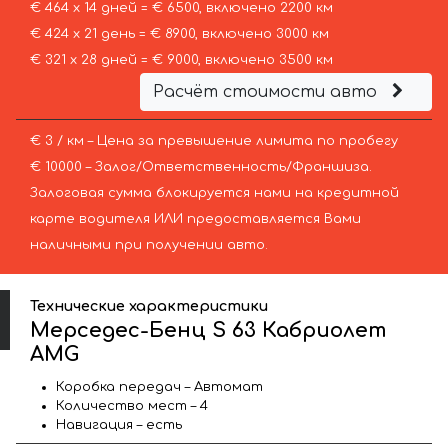
€ 464 х 14 дней = € 6500, включено 2200 км
€ 424 х 21 день = € 8900, включено 3000 км
€ 321 х 28 дней = € 9000, включено 3500 км
Расчёт стоимости авто
€ 3 / км – Цена за превышение лимита по пробегу
€ 10000 – Залог/Ответственность/Франшиза.
Залоговая сумма блокируется нами на кредитной
карте водителя ИЛИ предоставляется Вами
наличными при получении авто.
Технические характеристики
Мерседес-Бенц S 63 Кабриолет
AMG
Коробка передач – Автомат
Количество мест – 4
Навигация – есть