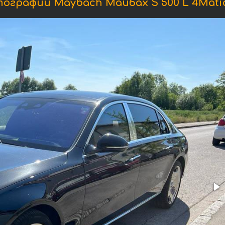
ографии Maybach Майбах S 500 L 4Matic