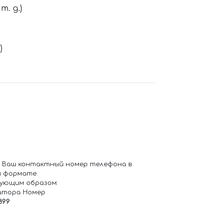
. д.)
)
 Ваш контактный номер телефона в
 формате.
ующим образом:
атора Номер
899