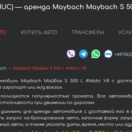
C) — аренда Maybach Maybach S 500
ТО
КУПИТЬ АВТО
ТРАНСФЕРЫ
УСЛУ
+491762
ach
Maybach Майбах S 500 L 4Matic V8
мобиль Maybach Майбах S 500 L 4Matic V8 с дост
 аэропорт или ж/д вокзал.
пользуются популярностью проката. Все автомоби
стойчивости при движении по дорогам.
 данными для аренды автомобиля с доставкой его в
ть запрос на бронирование авто, заполнив форму зап
нный авто, а также указать даты, время, место или а