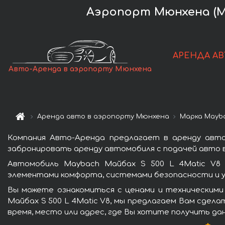
Аэропорт Мюнхена (MU
АРЕНДА АВ
Авто-Аренда в аэропорту Мюнхена
Аренда авто в аэропорту Мюнхена
Марка Mayb
Компания Авто-Аренда предлагает в аренду авто
забронировать аренду автомобиля с подачей авто в
Автомобиль Maybach Майбах S 500 L 4Matic V8 
элементами комфорта, системами безопасности и у
Вы можете ознакомиться с ценами и техническими
Майбах S 500 L 4Matic V8, мы предлагаем Вам сдела
время, место или адрес, где Вы хотите получить да