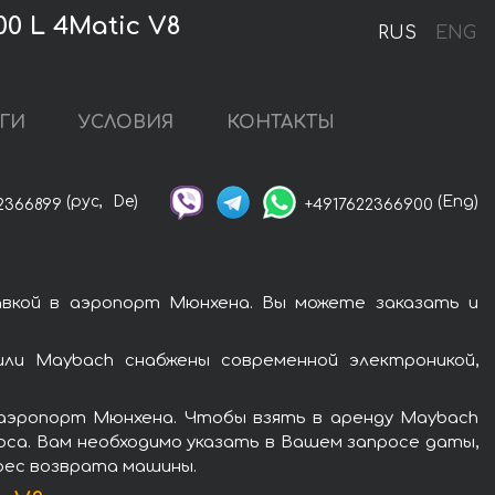
 L 4Matic V8
RUS
ENG
ГИ
УСЛОВИЯ
КОНТАКТЫ
(рус,
De)
(Eng)
2366899
+4917622366900
авкой в аэропорт Мюнхена. Вы можете заказать и
ли Maybach снабжены современной электроникой,
 аэропорт Мюнхена. Чтобы взять в аренду Maybach
роса. Вам необходимо указать в Вашем запросе даты,
дрес возврата машины.