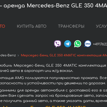
 аренда Mercedes-Benz GLE 350 4MA
ТО
КУПИТЬ АВТО
ТРАНСФЕРЫ
УСЛУ
+491762
edes-Benz
Мерседес-Бенц GLE 350 4MATIC комплектация A
мобиль Мерседес-Бенц GLE 350 4MATIC комплектация
чей авто в аэропорт или ж/д вокзал.
ктация AMG пользуются популярностью проката. Вс
зопасности и устойчивости при движении по дорогам.
данными для аренды автомобиля с доставкой его в 
аем Вам сделать запрос на бронирование авто, запол
те получить данный авто, а также указать даты, врем