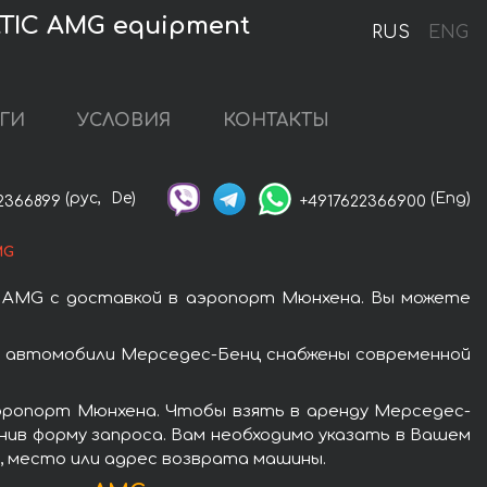
TIC AMG equipment
RUS
ENG
ГИ
УСЛОВИЯ
КОНТАКТЫ
(рус,
De)
(Eng)
2366899
+4917622366900
MG
 AMG с доставкой в аэропорт Мюнхена. Вы можете
е автомобили Мерседес-Бенц снабжены современной
аэропорт Мюнхена. Чтобы взять в аренду Мерседес-
нив форму запроса. Вам необходимо указать в Вашем
я, место или адрес возврата машины.