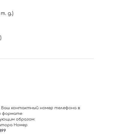
. д.)
)
 Ваш контактный номер телефона в
 формате.
ующим образом:
атора Номер
899