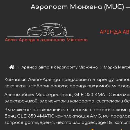
Аэропорт Мюнхена (MUC) —
АРЕНДА АВ
Авто-Аренда в аэропорту Мюнхена
Аренда авто в аэропорту Мюнхена
Марка Merc
Компания Авто-Аренда предлагает в аренду авто
заказать и забронировать аренду автомобиля с пода
Автомобиль Мерседес-Бенц GLE 350 4MATIC компле
электроникой, элементами комфорта, системами бе
Вы можете ознакомиться с ценами и техническими 
Бенц GLE 350 4MATIC комплектация AMG, мы предлаг
запросе даты, время, место или адрес, где Вы хоти