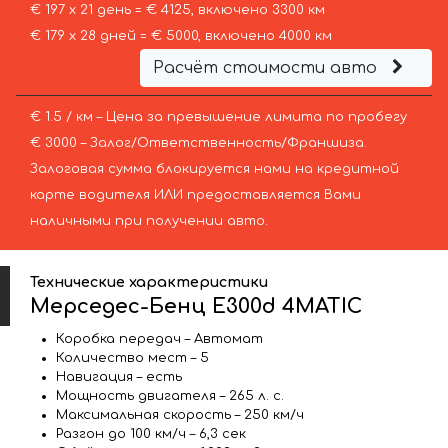
€ 197 х 21 день = € 4125, включено 3300 км
€ 179 х 28 дней = € 5000, включено 4000 км
Расчёт стоимости авто
€ 1.5 / км – Цена за превышение лимита по пробегу
€ 3000 – Залог/Ответственность/Франшиза.
Залоговая сумма блокируется нами на кредитной
карте водителя ИЛИ предоставляется Вами
наличными при получении авто.
Технические характеристики
Мерседес-Бенц E300d 4MATIC
Коробка передач – Автомат
Количество мест – 5
Навигация – есть
Мощность двигателя – 265 л. с.
Максимальная скорость – 250 км/ч
Разгон до 100 км/ч – 6,3 сек