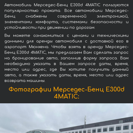
Автомобиль Мерседес-Бенц E300d 4MATIC пользуются
популярностью проката. Все автомобили Мерседес-
Бенц снабжены современной электроникой,
элементами комфорта, системами безопасности и
устойчивости при движении по дорогам.
Вы можете ознакомиться с ценами и техническими
данными для аренды автомобиля с доставкой его в
аэропорт Мюнхена. Чтобы взять в аренду Мерседес-
Бенц E300d 4MATIC, мы предлагаем Вам сделать запрос
на бронирование авто, заполнив форму запроса. Вам
необходимо указать в Вашем запросе даты, время,
место или адрес, где Вы хотите получить данный
авто, а также указать даты, время, место или адрес
возврата машины.
Фотографии Мерседес-Бенц E300d
4MATIC: