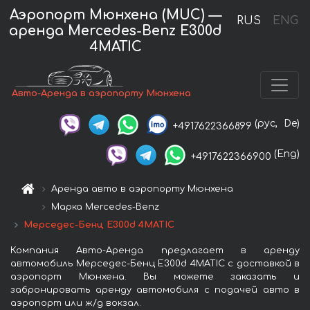
Аэропорт Мюнхена (MUC) —
RUS
ENG
аренда Mercedes-Benz E300d
4MATIC
Авто-Аренда в аэропорту Мюнхена
(рус,
De)
+4917622366899
(Eng)
+4917622366900
Аренда авто в аэропорту Мюнхена
Марка Mercedes-Benz
Мерседес-Бенц E300d 4MATIC
Компания Авто-Аренда предлагает в аренду
автомобиль Мерседес-Бенц E300d 4MATIC с доставкой в
аэропорт Мюнхена. Вы можете заказать и
забронировать аренду автомобиля с подачей авто в
аэропорт или ж/д вокзал.