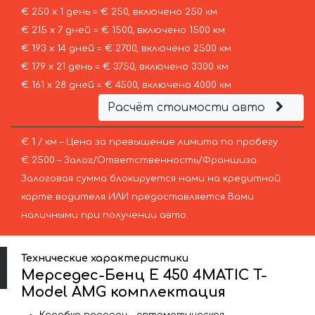
€ 250 х 1 день = € 250, включено 250 км
€ 215 х 7 дней = € 1500, включено 1500 км
€ 193 х 14 дней = € 2700, включено 2500 км
€ 179 х 21 день = € 3750, включено 3300 км
€ 161 х 28 дней = € 4500, включено 4000 км
Расчёт стоимости авто
€ 1 / км – Цена за превышение лимита по пробегу
€ 2500 – Залог/Ответственность/Франшиза.
Залоговая сумма блокируется нами на кредитной
карте водителя ИЛИ предоставляется Вами
наличными при получении авто.
Технические характеристики
Мерседес-Бенц E 450 4MATIC T-
Model AMG комплектация
Коробка передач – автоматическая