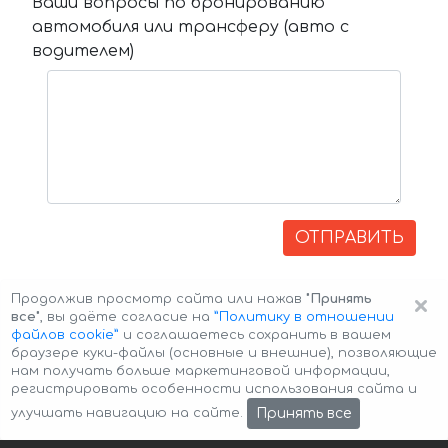
Ваши вопросы по бронированию
автомобиля или трансферу (авто с
водителем)
ОТПРАВИТЬ
×
Продолжив просмотр сайта или нажав
"Принять
все"
, вы даёте согласие на
”Политику в отношении
файлов cookie”
и соглашаетесь сохранить в вашем
браузере куки-файлы (основные и внешние), позволяющие
нам получать больше маркетинговой информации,
регистрировать особенности использования сайта и
Авторские права © 2026 Авто-Аренда
Cookie Policy
Принять все
улучшать навигацию на сайте.