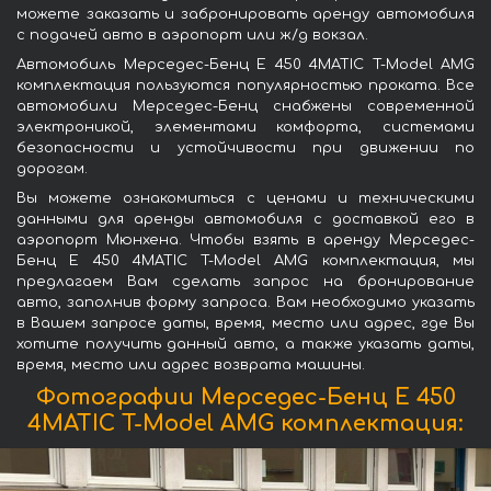
можете заказать и забронировать аренду автомобиля
с подачей авто в аэропорт или ж/д вокзал.
Автомобиль Мерседес-Бенц E 450 4MATIC T-Model AMG
комплектация пользуются популярностью проката. Все
автомобили Мерседес-Бенц снабжены современной
электроникой, элементами комфорта, системами
безопасности и устойчивости при движении по
дорогам.
Вы можете ознакомиться с ценами и техническими
данными для аренды автомобиля с доставкой его в
аэропорт Мюнхена. Чтобы взять в аренду Мерседес-
Бенц E 450 4MATIC T-Model AMG комплектация, мы
предлагаем Вам сделать запрос на бронирование
авто, заполнив форму запроса. Вам необходимо указать
в Вашем запросе даты, время, место или адрес, где Вы
хотите получить данный авто, а также указать даты,
время, место или адрес возврата машины.
Фотографии Мерседес-Бенц E 450
4MATIC T-Model AMG комплектация: