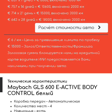
€ 857 х 7 дней = € 6000, включено 1000 км
€ 757 х 14 дней = € 10600, включено 2000 км
€ 714 х 21 день = € 15000, включено 3000 км
€ 643 х 28 дней = € 18000, включено 3000 км
Расчёт стоимости авто
€ 6 / км – Цена за превышение лимита по пробегу
€ 15000 – Залог/Ответственность/Франшиза.
Залоговая сумма блокируется нами на кредитной
карте водителя ИЛИ предоставляется Вами
наличными при получении авто.
Технические характеристики
Maybach GLS 600 E-ACTIVE BODY
CONTROL белый
Коробка передач – Автоматическая
Количество мест – 4
Навигация – есть