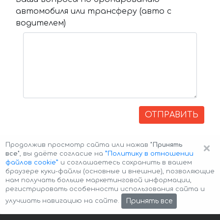
автомобиля или трансферу (авто с
водителем)
ОТПРАВИТЬ
×
Продолжив просмотр сайта или нажав
"Принять
все"
, вы даёте согласие на
”Политику в отношении
файлов cookie”
и соглашаетесь сохранить в вашем
браузере куки-файлы (основные и внешние), позволяющие
нам получать больше маркетинговой информации,
регистрировать особенности использования сайта и
Авторские права © 2026 Авто-Аренда
Cookie Policy
Принять все
улучшать навигацию на сайте.