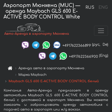
Аэропорт Мюнхена (MUC) —
RUS
ENG
аренда Maybach GLS 600 E-
ACTIVE BODY CONTROL White
Авто-Аренда в аэропорту Мюнхена
(рус,
De)
+4917622366899
(Eng)
+4917622366900
Аренда авто в аэропорту Мюнхена
Марка Maybach
Maybach GLS 600 E-ACTIVE BODY CONTROL белый
Компания Авто-Аренда предлагает в аренду
автомобиль Maybach GLS 600 E-ACTIVE BODY CONTROL
белый с доставкой в аэропорт Мюнхена. Вы можете
заказать и забронировать аренду автомобиля с
подачей авто в аэропорт или ж/д вокзал.