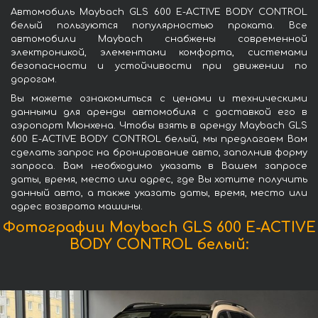
Автомобиль Maybach GLS 600 E-ACTIVE BODY CONTROL
белый пользуются популярностью проката. Все
автомобили Maybach снабжены современной
электроникой, элементами комфорта, системами
безопасности и устойчивости при движении по
дорогам.
Вы можете ознакомиться с ценами и техническими
данными для аренды автомобиля с доставкой его в
аэропорт Мюнхена. Чтобы взять в аренду Maybach GLS
600 E-ACTIVE BODY CONTROL белый, мы предлагаем Вам
сделать запрос на бронирование авто, заполнив форму
запроса. Вам необходимо указать в Вашем запросе
даты, время, место или адрес, где Вы хотите получить
данный авто, а также указать даты, время, место или
адрес возврата машины.
Фотографии Maybach GLS 600 E-ACTIVE
BODY CONTROL белый: