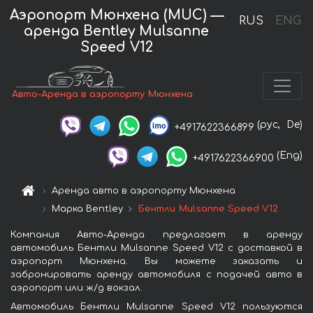
Аэропорт Мюнхена (MUC) —
RUS
ENG
аренда Bentley Mulsanne
Speed V12
Авто-Аренда в аэропорту Мюнхена
(рус,
De)
+4917622366899
(Eng)
+4917622366900
Аренда авто в аэропорту Мюнхена
Марка Bentley
Бентли Mulsanne Speed V12
Компания Авто-Аренда предлагает в аренду
автомобиль Бентли Mulsanne Speed V12 с доставкой в
аэропорт Мюнхена. Вы можете заказать и
забронировать аренду автомобиля с подачей авто в
аэропорт или ж/д вокзал.
Автомобиль Бентли Mulsanne Speed V12 пользуются