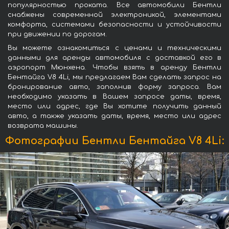
популярностью проката. Все автомобили Бентли
снабжены современной электроникой, элементами
комфорта, системами безопасности и устойчивости
при движении по дорогам.
Вы можете ознакомиться с ценами и техническими
данными для аренды автомобиля с доставкой его в
аэропорт Мюнхена. Чтобы взять в аренду Бентли
Бентайга V8 4Li, мы предлагаем Вам сделать запрос на
бронирование авто, заполнив форму запроса. Вам
необходимо указать в Вашем запросе даты, время,
место или адрес, где Вы хотите получить данный
авто, а также указать даты, время, место или адрес
возврата машины.
Фотографии Бентли Бентайга V8 4Li: