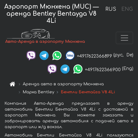
Аэропорт Мюнхена (MUC) —
RUS
ENG
аренда Bentley Bentayga V8
4Li
Авто-Аренда в аэропорту Мюнхена
(рус,
De)
+4917622366899
(Eng)
+4917622366900
Аренда авто в аэропорту Мюнхена
Марка Bentley
Бентли Бентайга V8 4Li
Компания Авто-Аренда предлагает в аренду
автомобиль Бентли Бентайга V8 4Li с доставкой в
аэропорт Мюнхена. Вы можете заказать и
забронировать аренду автомобиля с подачей авто в
аэропорт или ж/д вокзал.
Автомобиль Бентли Бентайга V8 4Li пользуются