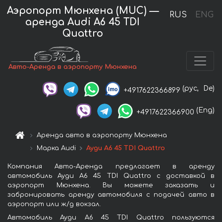
Аэропорт Мюнхена (MUC) —
RUS
ENG
аренда Audi A6 45 TDI
Quattro
Авто-Аренда в аэропорту Мюнхена
(рус,
De)
+4917622366899
(Eng)
+4917622366900
Аренда авто в аэропорту Мюнхена
Марка Audi
Ауди A6 45 TDI Quattro
Компания Авто-Аренда предлагает в аренду
автомобиль Ауди A6 45 TDI Quattro с доставкой в
аэропорт Мюнхена. Вы можете заказать и
забронировать аренду автомобиля с подачей авто в
аэропорт или ж/д вокзал.
Автомобиль Ауди A6 45 TDI Quattro пользуются