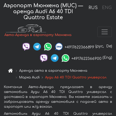
Аэропорт Мюнхена (MUC) —
RUS
ENG
аренда Audi A6 40 TDI
Quattro Estate
Авто-Аренда в аэропорту Мюнхена
(рус,
De)
+4917622366899
(Eng)
+4917622366900
Аренда авто в аэропорту Мюнхена
Марка Audi
Ауди A6 40 TDI Quattro универсал
Компания Авто-Аренда предлагает в аренду
автомобиль Ауди A6 40 TDI Quattro универсал с
доставкой в аэропорт Мюнхена. Вы можете заказать и
забронировать аренду автомобиля с подачей авто в
аэропорт или ж/д вокзал.
Автомобиль Ауди A6 40 TDI Quattro универсал