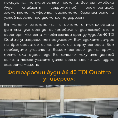
пользуются популярностью проката. Все автомобили
Ауди снабжены современной электроникой,
элементами комфорта, системами безопасности и
устойчивости при движении по дорогам.
Вы можете ознакомиться с ценами и техническими
данными для аренды автомобиля с доставкой его в
аэропорт Мюнхена. Чтобы взять в аренду Ауди A6 40 TDI
Quattro универсал, мы предлагаем Вам сделать запрос
на бронирование авто, заполнив форму запроса. Вам
необходимо указать в Вашем запросе даты, время,
место или адрес, где Вы хотите получить данный
авто, а также указать даты, время, место или адрес
возврата машины.
Фотографии Ауди A6 40 TDI Quattro
универсал: