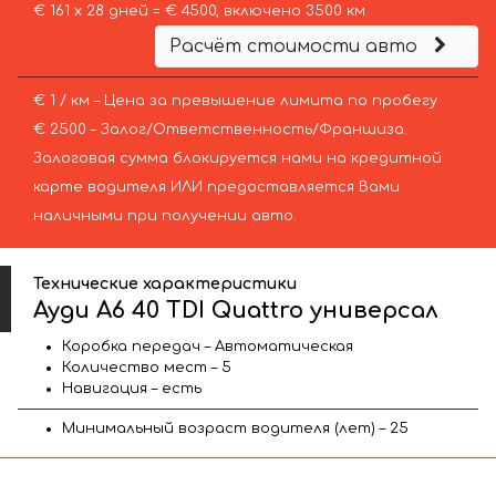
€ 161 х 28 дней = € 4500, включено 3500 км
Расчёт стоимости авто
€ 1 / км – Цена за превышение лимита по пробегу
€ 2500 – Залог/Ответственность/Франшиза.
Залоговая сумма блокируется нами на кредитной
карте водителя ИЛИ предоставляется Вами
наличными при получении авто.
Технические характеристики
Ауди A6 40 TDI Quattro универсал
Коробка передач – Автоматическая
Количество мест – 5
Навигация – есть
Минимальный возраст водителя (лет) – 25